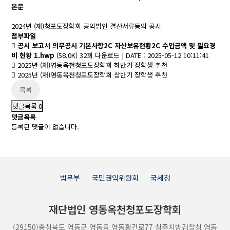
본문
2024년 (재)청포도장학회 공익법인 결산서류등의 공시
첨부파일
공시 보고서 의무공시 기본사항2C 자산보유현황2C 수입금액 및 필요경
비 현황 1.hwp
(58.0K)
32회 다운로드
|
DATE : 2025-05-12 10:11:41
2025년 (재)영동옥천청포도장학회 하반기 장학생 추천
2025년 (재)영동옥천청포도장학회 상반기 장학생 추천
목록
댓글목록
0
댓글목록
등록된 댓글이 없습니다.
법무부
국민권익위원회
국세청
재단법인 영동옥천청포도
장학회
(29150)충청북도 영동군 영동읍 영동황간로77 청주지방검찰청 영동